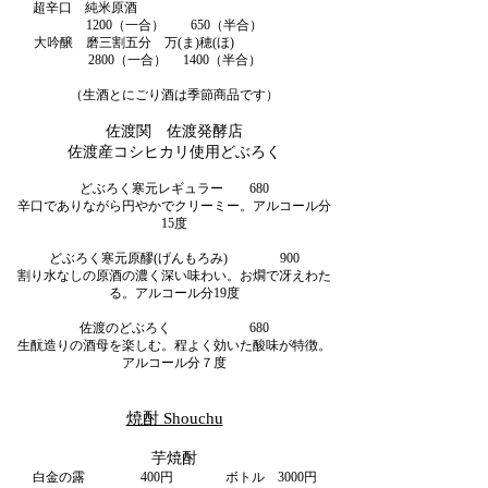
超辛口 純米原酒
1200（一合） 650（半合）
大吟醸 磨三割五分 万(ま)穂(ほ)
2800（一合） 1400（半合）
​（生酒とにごり酒は季節商品です）
佐渡関 佐渡発酵店
佐渡産コシヒカリ使用どぶろく
どぶろく寒元レギュラー 680
辛口でありながら円やかでクリーミー。アルコール分
15度
どぶろく寒元原醪(げんもろみ) 900
割り水なしの原酒の濃く深い味わい。お燗で冴えわた
る。アルコール分19度
佐渡のどぶろく 680
生酛造りの酒母を楽しむ。程よく効いた酸味が特徴。
アルコール分７度
焼酎 Shouchu
芋焼酎
白金の露 400円 ボトル 3000円