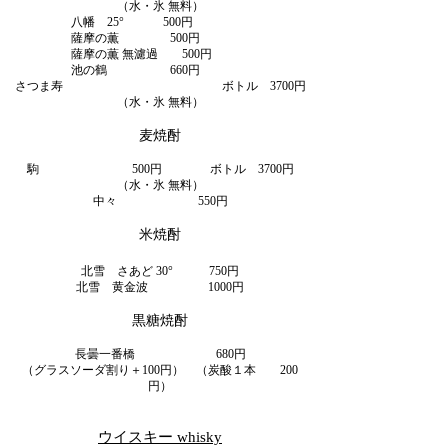
（水・氷 無料）
八幡 25° 500円
薩摩の薫 500円
薩摩の薫 無濾過 500円
池の鶴 660円
さつま寿 ボトル 3700円
（水・氷 無料）
麦焼酎
駒 500円 ボトル 3700円
（水・氷 無料）
中々 550円
米焼酎
北雪 さあど 30° 750円
北雪 黄金波 1000円
黒糖焼酎
長曇一番橋 680円
（グラスソーダ割り＋100円） （炭酸１本 200
円）
ウイスキー whisky