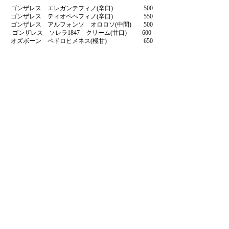
ゴンザレス エレガンテフィノ(辛口) 500
ゴンザレス ティオペペフィノ(辛口) 550
ゴンザレス アルフォンソ オロロソ(中間) 500
ゴンザレス ソレラ1847 クリーム(甘口) 600
オズボーン ペドロヒメネス(極甘) 650
リキュール Liqueur
電気ブラン 320
スパークリングワイン Sparkling wine
バロン・ド・ロードベルグ 3600 (グラス600)
フランス ランディラ ユニブラン アイレン
果実味と良質な酸味のバランスがとれた味わい。(辛
口)
ディボン・カヴァ・ブリュット・リザーヴ 4300
スペイン マカベオ45％ パレリャーダ30％ チャレ
ッロ25％
熟成によるフレッシュな香りと繊細な味わい。(辛口)