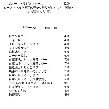
ブルー トラピストビール 1200
ローストされた麦芽の豊かな香りが心地よく、苦味と
コクが詰まった1本。
サワー Shochu cocktail
レモンサワー 450
ライムサワー 450
グレープフルーツサワー 450
クエン酸サワー 450
宿根木バイス 600
コーヒー豆乳 650
自家露地いちごの蜜煮サワー 700
自家栽培キンカン蜜煮サワー 700
佐渡西三川りんごサワー 700
馬路村（高知県）のゆずサワー 700
自家栽培うめ干しサワー 550
自家栽培うめ干し焼酎水割り 550
自家製梅酒（ロック）（水割り） 500
自家製梅酒（ソーダ割） 600
ウーロン割り 480
抹茶割り 480